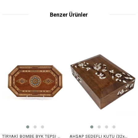
Benzer Ürünler
TİRYAKİ BOMBE BYK TEPSI (51x32x3.5 cm)
AHŞAP SEDEFLI KUTU (32x22,7.5 cm)