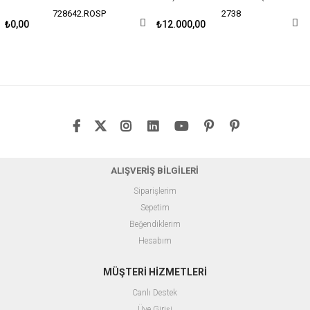
728642.ROSP
2738
₺0,00
₺12.000,00
ALIŞVERİŞ BİLGİLERİ
Siparişlerim
Sepetim
Beğendiklerim
Hesabım
MÜŞTERİ HİZMETLERİ
Canlı Destek
Üye Girişi