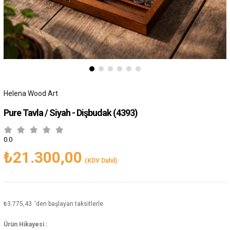
Helena Wood Art
Pure Tavla / Siyah - Dişbudak
(4393)
0.0
₺21.300,00
(KDV Dahil)
₺3.775,43
'den başlayan taksitlerle
Ürün Hikayesi :