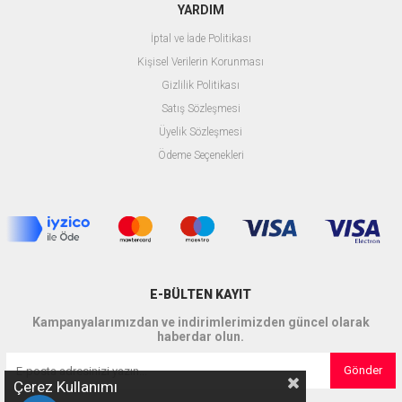
YARDIM
İptal ve İade Politikası
Kişisel Verilerin Korunması
Gizlilik Politikası
Satış Sözleşmesi
Üyelik Sözleşmesi
Ödeme Seçenekleri
E-BÜLTEN KAYIT
Kampanyalarımızdan ve indirimlerimizden güncel olarak
haberdar olun.
Gönder
Çerez Kullanımı