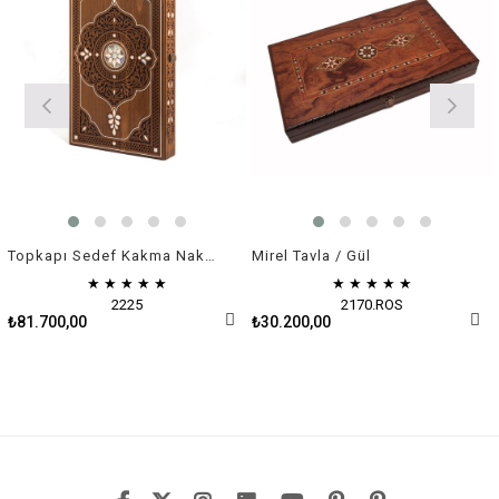
Topkapı Sedef Kakma Nakışlı Tavla
Mirel Tavla / Gül
★
★
★
★
★
★
★
★
★
★
2225
2170.ROS
₺81.700,00
₺30.200,00