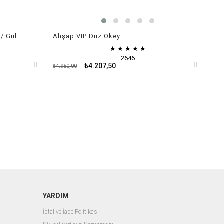
/ Gül
Ahşap VIP Düz Okey
Con
★
★
★
★
★
2646
₺4.207,50
₺4.
₺4.950,00
YARDIM
İptal ve İade Politikası