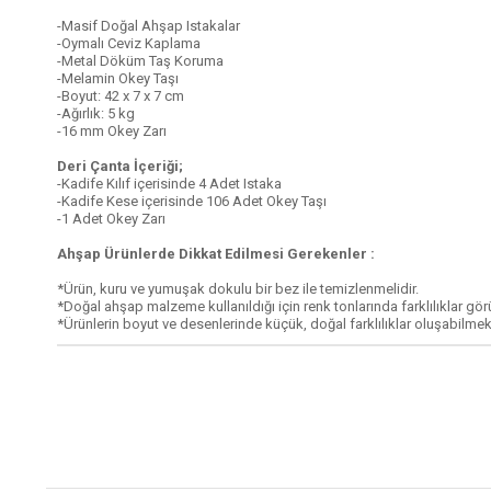
-Masif Doğal Ahşap Istakalar
-Oymalı Ceviz Kaplama
-Metal Döküm Taş Koruma
-Melamin Okey Taşı
-Boyut: 42 x 7 x 7 cm
-Ağırlık: 5 kg
-16 mm Okey Zarı
Deri Çanta İçeriği;
-Kadife Kılıf içerisinde 4 Adet Istaka
-Kadife Kese içerisinde 106 Adet Okey Taşı
-1 Adet Okey Zarı
Ahşap Ürünlerde Dikkat Edilmesi Gerekenler :
*Ürün, kuru ve yumuşak dokulu bir bez ile temizlenmelidir.
*Doğal ahşap malzeme kullanıldığı için renk tonlarında farklılıklar görül
*Ürünlerin boyut ve desenlerinde küçük, doğal farklılıklar oluşabilmek