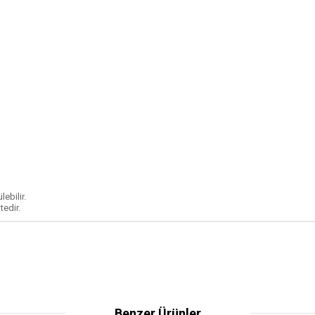
ebilir.
tedir.
Benzer Ürünler