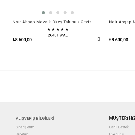
Noir Ahşap Mozaik Okey Takımı / Ceviz
Noir Ahşap 
★
★
★
★
★
26451.WAL
₺8.600,00
₺8.600,00
MÜŞTERİ Hİ
ALIŞVERİŞ BİLGİLERİ
Siparişlerim
Canlı Destek
Sepetim
Üye Girişi