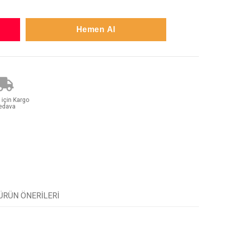
 için Kargo
edava
ÜRÜN ÖNERILERI