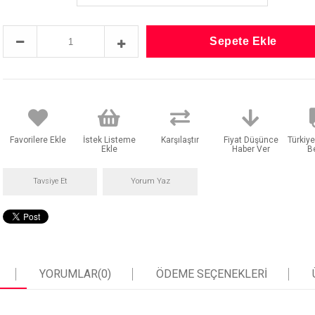
Favorilere Ekle
İstek Listeme
Karşılaştır
Fiyat Düşünce
Türkiye
Ekle
Haber Ver
B
Tavsiye Et
Yorum Yaz
YORUMLAR
(0)
ÖDEME SEÇENEKLERI