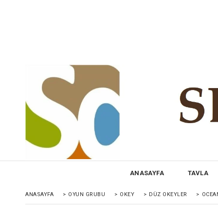
ANASAYFA
TAVLA
ANASAYFA
>
OYUN GRUBU
>
OKEY
>
DÜZ OKEYLER
>
OCEA