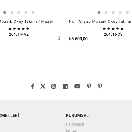
Mozaik Okey Takımı / Mazel
Noir Ahşap Mozaik Okey Takımı 
★
★
★
★
★
★
★
★
★
★
26451.MAZ
26451.ROS
₺8.600,00
ZMETLERİ
KURUMSAL
Hakkımızda
İletişim