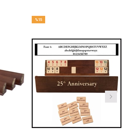
%15
İndirim
%15İndirim