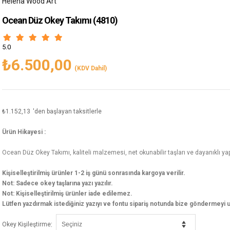
Helena Wood Art
Ocean Düz Okey Takımı
(4810)
5.0
₺6.500,00
(KDV Dahil)
₺1.152,13
'den başlayan taksitlerle
Ürün Hikayesi :
Ocean Düz Okey Takımı, kaliteli malzemesi, net okunabilir taşları ve dayanıklı yapıs
Kişiselleştirilmiş ürünler 1-2 iş günü sonrasında kargoya verilir.
Not: Sadece okey taşlarına yazı yazılır.
Not: Kişiselleştirilmiş ürünler iade edilemez.
Lütfen yazdırmak istediğiniz yazıyı ve fontu sipariş notunda bize göndermeyi 
:
Okey Kişileştirme