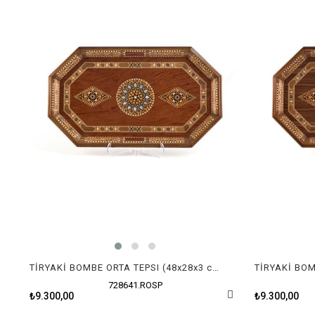
TİRYAKİ BOMBE ORTA TEPSI (48x28x3 cm)
728641.ROSP
₺9.300,00
₺9.300,00