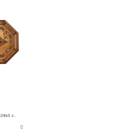
TİRYAKİ BOMBE ORTA TEPSI (48x28x3 cm)