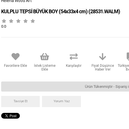
Helena Wood Art
KULPLU TEPSİ BÜYÜK BOY (54x33x4 cm)
(28531.WALM)
0.0
Favorilere Ekle
İstek Listeme
Karşılaştır
Fiyat Düşünce
Türkiye
Ekle
Haber Ver
B
Ürün Tükenmiştir - Sipariş i
Tavsiye Et
Yorum Yaz