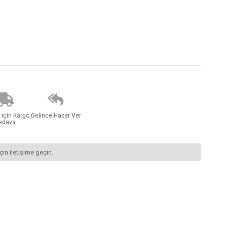
 için Kargo
Gelince Haber Ver
edava
çin iletişime geçin.