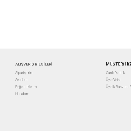
MÜŞTERİ Hİ
ALIŞVERİŞ BİLGİLERİ
Siparişlerim
Canlı Destek
Sepetim
Üye Girişi
Beğendiklerim
Üyelik Başvuru
Hesabım