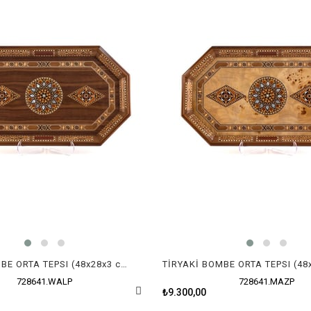
TİRYAKİ BOMBE ORTA TEPSI (48x28x3 cm)
728641.WALP
728641.MAZP
₺9.300,00