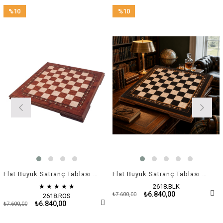
%10
%10
İndirim
İndirim
%10İndirim
%10İndirim
Flat Büyük Satranç Tablası / Ros
Flat Büyük Satranç Tablası / Siyah
★
★
★
★
★
2618.BLK
₺6.840,00
₺7.600,00
2618.ROS
₺6.840,00
₺7.600,00