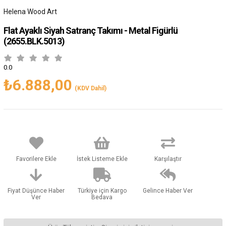
Helena Wood Art
Flat Ayaklı Siyah Satranç Takımı - Metal Figürlü
(2655.BLK.5013)
0.0
₺6.888,00
(KDV Dahil)
Favorilere Ekle
İstek Listeme Ekle
Karşılaştır
Fiyat Düşünce Haber
Türkiye için Kargo
Gelince Haber Ver
Ver
Bedava