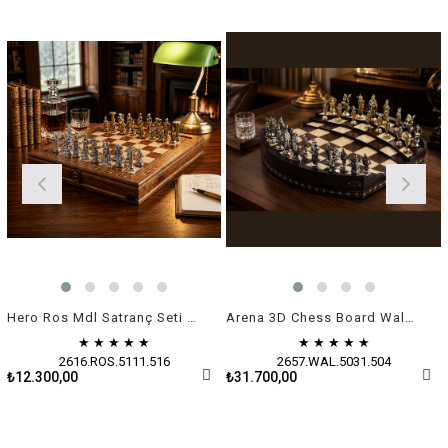
Hero Ros Mdl Satranç Seti / Metal Figürlü
Arena 3D Chess Board Walnut Big Size / Metal Figürlü
★
★
★
★
★
★
★
★
★
★
2616.ROS.5111.516
2657.WAL.5031.504
₺12.300,00
₺31.700,00