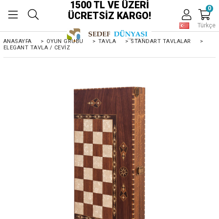
1500 TL VE ÜZERİ
0
ÜCRETSİZ KARGO!
Türkçe
ANASAYFA
>
OYUN GRUBU
>
TAVLA
>
STANDART TAVLALAR
>
ELEGANT TAVLA / CEVIZ