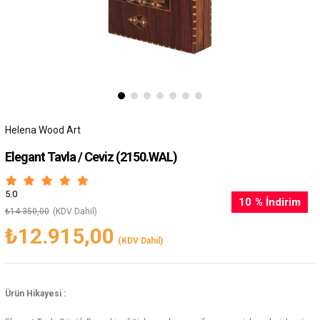
Helena Wood Art
Elegant Tavla / Ceviz
(2150.WAL)
5.0
10
%
İndirim
₺14.350,00
(KDV Dahil)
₺12.915,00
(KDV Dahil)
Ürün Hikayesi :