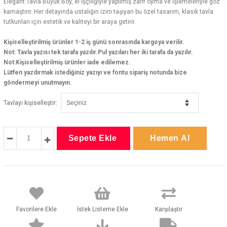
Elegant Tavla Büyük Boy, el işçiliğiyle yapılmış zarif oyma ve işlemeleriyle göz
kamaştırır. Her detayında ustalığın izini taşıyan bu özel tasarım, klasik tavla
tutkunları için estetik ve kaliteyi bir araya getirir.
Kişiselleştirilmiş ürünler 1-2 iş günü sonrasında kargoya verilir.
Not: Tavla yazısı tek tarafa yazılır.Pul yazıları her iki tarafa da yazılır.
Not:Kişiselleştirilmiş ürünler iade edilemez.
Lütfen yazdırmak istediğiniz yazıyı ve fontu sipariş notunda bize
göndermeyi unutmayın.
:
Tavlayı kişiselleştir
Favorilere Ekle
İstek Listeme Ekle
Karşılaştır