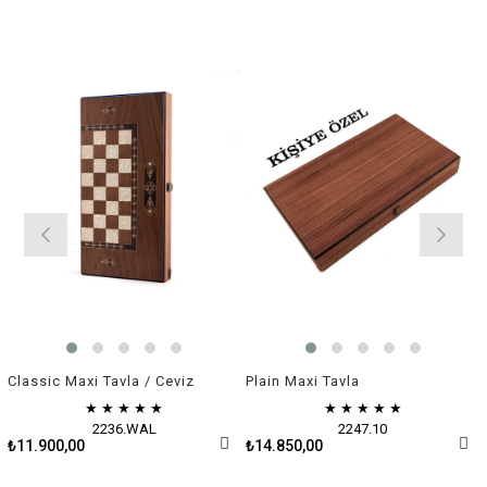
Classic Maxi Tavla / Ceviz
Plain Maxi Tavla
★
★
★
★
★
★
★
★
★
★
2236.WAL
2247.10
₺11.900,00
₺14.850,00