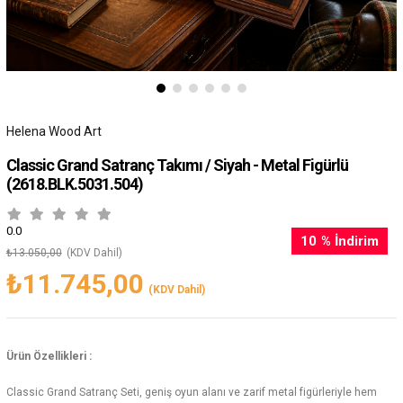
Helena Wood Art
Classic Grand Satranç Takımı / Siyah - Metal Figürlü
(2618.BLK.5031.504)
0.0
10
%
İndirim
₺13.050,00
(KDV Dahil)
₺11.745,00
(KDV Dahil)
Ürün Özellikleri :
Classic Grand Satranç Seti, geniş oyun alanı ve zarif metal figürleriyle hem