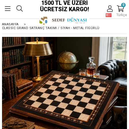
1500 TL VE ÜZERİ
0
ÜCRETSİZ KARGO!
Türkçe
ANASAYFA
>
CLASSIC GRAND SATRANÇ TAKIMI / SIYAH - METAL FIGÜRLÜ