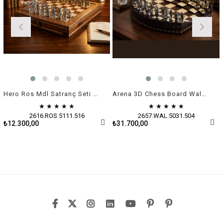
Hero Ros Mdl Satranç Seti / Metal Figürlü
Arena 3D Chess Board Walnut Big Size / Metal Figürlü
★
★
★
★
★
★
★
★
★
★
2616.ROS.5111.516
2657.WAL.5031.504
₺12.300,00
₺31.700,00