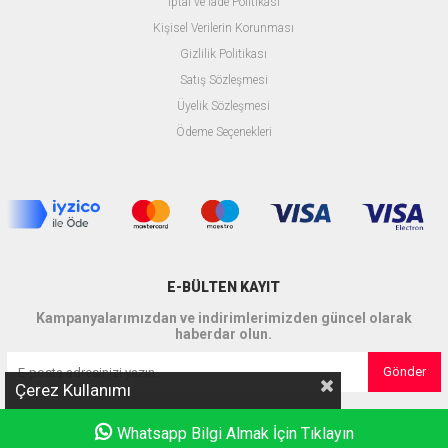
İptal ve İade Politikası
Kişisel Verilerin Korunması
Gizlilik Politikası
Satış Sözleşmesi
Üyelik Sözleşmesi
Ödeme Seçenekleri
E-BÜLTEN KAYIT
Kampanyalarımızdan ve indirimlerimizden güncel olarak
haberdar olun.
Gönder
Çerez Kullanımı
Whatsapp Bilgi Almak İçin Tıklayın
Anasayfa
Favorilerim
Sepetim
Üye Girişi