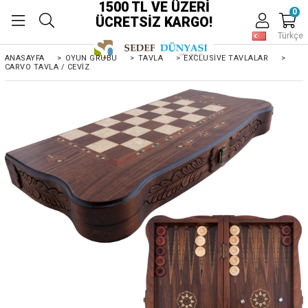
1500 TL VE ÜZERİ
0
ÜCRETSİZ KARGO!
Türkçe
ANASAYFA
>
OYUN GRUBU
>
TAVLA
>
EXCLUSIVE TAVLALAR
>
CARVO TAVLA / CEVIZ