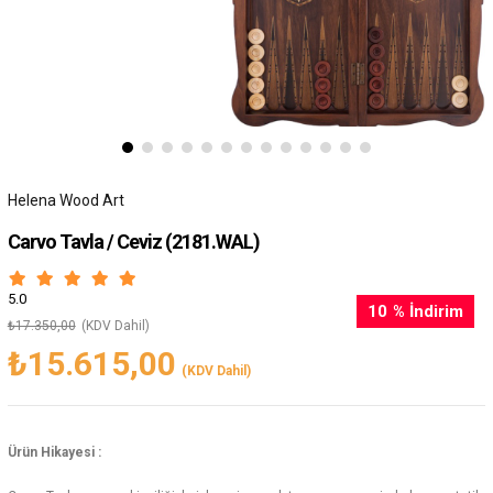
Helena Wood Art
Carvo Tavla / Ceviz
(2181.WAL)
5.0
10
%
İndirim
₺17.350,00
(KDV Dahil)
₺15.615,00
(KDV Dahil)
Ürün Hikayesi :