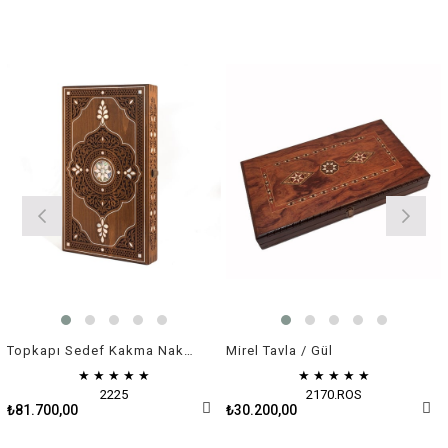
Topkapı Sedef Kakma Nakışlı Tavla
Mirel Tavla / Gül
★
★
★
★
★
★
★
★
★
★
2225
2170.ROS
₺81.700,00
₺30.200,00