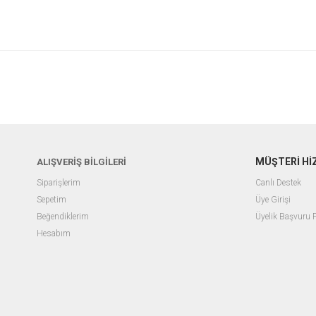
MÜŞTERİ Hİ
ALIŞVERİŞ BİLGİLERİ
Siparişlerim
Canlı Destek
Sepetim
Üye Girişi
Beğendiklerim
Üyelik Başvuru
Hesabım