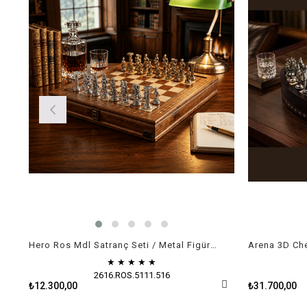
Hero Ros Mdl Satranç Seti / Metal Figürlü
★
★
★
★
★
2616.ROS.5111.516
₺12.300,00
₺31.700,00