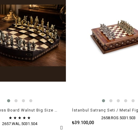
Arena 3D Chess Board Walnut Big Size / Metal Figürlü
İstanbul Satranç Seti / Metal Fi
★
★
★
★
★
2658.ROS.5031.503
₺39.100,00
2657.WAL.5031.504