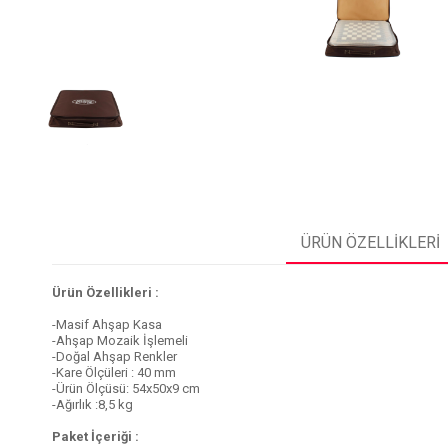
ÜRÜN ÖZELLIKLERI
Ürün Özellikleri :
-Masif Ahşap Kasa
-Ahşap Mozaik İşlemeli
-Doğal Ahşap Renkler
-Kare Ölçüleri : 40 mm
-Ürün Ölçüsü: 54x50x9 cm
-Ağırlık :8,5 kg
Paket İçeriği :