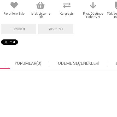
Favorilere Ekle
İstek Listeme
Karşılaştır
Fiyat Düşünce
Türkiye
Ekle
Haber Ver
B
Tavsiye Et
Yorum Yaz
YORUMLAR
(0)
ÖDEME SEÇENEKLERI