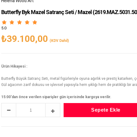
Helena Wood Art
Butterfly Byk Mazel Satranç Seti / Mazel
(2619.MAZ.5031.50
5.0
₺39.100,00
(KDV Dahil)
Ürün Hikayesi :
Butterfly Büyük Satranç Seti, metal figürleriyle oyuna ağırlık ve prestij katarken
Gül ağacının zarif dokusu ve işlevsel yapısıyla hem şıklığı hem de pratikliği bir a
15:00'dan önce verilen siparişler gün içerisinde kargoya verilir.