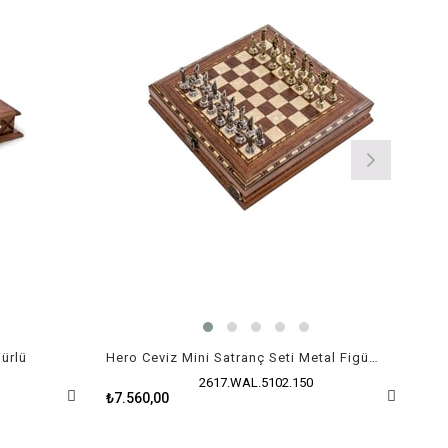
gürlü
Hero Ceviz Mini Satranç Seti Metal Figürlü
Cas
2617.WAL.5102.150
₺7.560,00
₺39