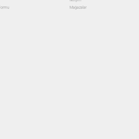
İletişim
 Formu
Mağazalar