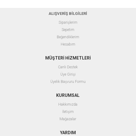
ALIŞVERİŞ BİLGİLERİ
Siparişlerim
Sepetim
Beğendiklerim
Hesabım
MÜŞTERİ HİZMETLERİ
Canlı Destek
Üye Girişi
Üyelik Başvuru Formu
KURUMSAL
Hakkımızda
İletişim
Mağazalar
YARDIM