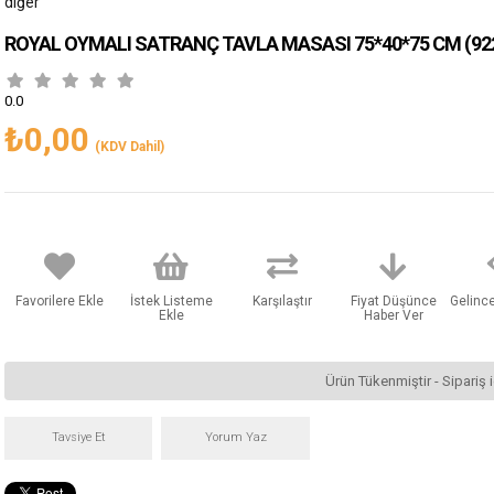
diğer
ROYAL OYMALI SATRANÇ TAVLA MASASI 75*40*75 CM
(92
0.0
₺0,00
(KDV Dahil)
Favorilere Ekle
İstek Listeme
Karşılaştır
Fiyat Düşünce
Gelinc
Ekle
Haber Ver
Ürün Tükenmiştir - Sipariş i
Tavsiye Et
Yorum Yaz