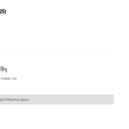
25)
e Haber Ver
çin iletişime geçin.