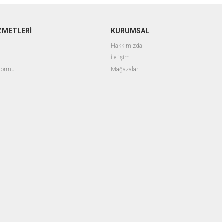
ZMETLERİ
KURUMSAL
Hakkımızda
İletişim
 Formu
Mağazalar