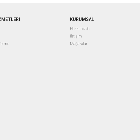
ZMETLERİ
KURUMSAL
Hakkımızda
İletişim
 Formu
Mağazalar