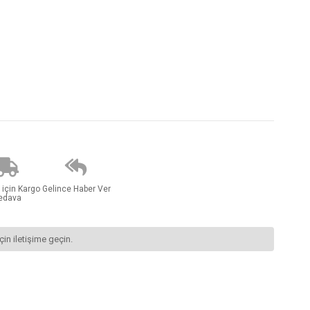
 için Kargo
Gelince Haber Ver
edava
çin iletişime geçin.