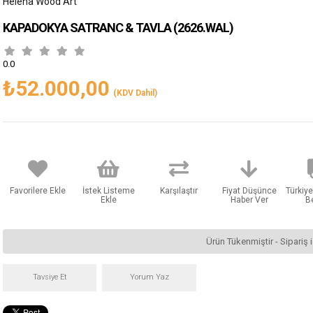
Helena Wood Art
KAPADOKYA SATRANC & TAVLA
(2626.WAL)
0.0
₺52.000,00
(KDV Dahil)
Favorilere Ekle
İstek Listeme
Karşılaştır
Fiyat Düşünce
Türkiye
Ekle
Haber Ver
B
Ürün Tükenmiştir - Sipariş i
Tavsiye Et
Yorum Yaz