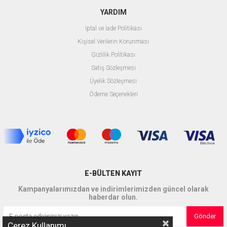
YARDIM
İptal ve İade Politikası
Kişisel Verilerin Korunması
Gizlilik Politikası
Satış Sözleşmesi
Üyelik Sözleşmesi
Ödeme Seçenekleri
E-BÜLTEN KAYIT
Kampanyalarımızdan ve indirimlerimizden güncel olarak
haberdar olun.
Gönder
Çerez Kullanımı