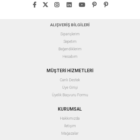
ALIŞVERİŞ BİLGİLERİ
Siparişlerim
Sepetim
Beğendiklerim
Hesabım
MÜŞTERİ HİZMETLERİ
Canlı Destek
Üye Girişi
Üyelik Başvuru Formu
KURUMSAL
Hakkımızda
İletişim
Mağazalar